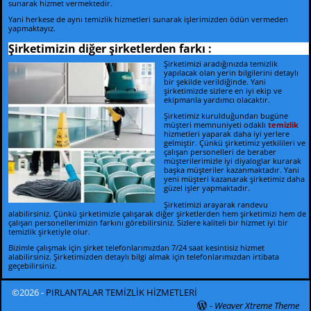
sunarak hizmet vermektedir.
Yani herkese de aynı temizlik hizmetleri sunarak işlerimizden ödün vermeden
yapmaktayız.
Şirketimizin diğer şirketlerden farkı :
Şirketimizi aradığınızda temizlik
yapılacak olan yerin bilgilerini detaylı
bir şekilde verildiğinde. Yani
şirketimizde sizlere en iyi ekip ve
ekipmanla yardımcı olacaktır.
Şirketimiz kurulduğundan bugüne
müşteri memnuniyeti odaklı
temizlik
hizmetleri yaparak daha iyi yerlere
gelmiştir. Çünkü şirketimiz yetkilileri ve
çalışan personelleri de beraber
müşterilerimizle iyi diyaloglar kurarak
başka müşteriler kazanmaktadır. Yani
yeni müşteri kazanarak şirketimiz daha
güzel işler yapmaktadır.
Şirketimizi arayarak randevu
alabilirsiniz. Çünkü şirketimizle çalışarak diğer şirketlerden hem şirketimizi hem de
çalışan personellerimizin farkını görebilirsiniz. Sizlere kaliteli bir hizmet iyi bir
temizlik şirketiyle olur.
Bizimle çalışmak için şirket telefonlarımızdan 7/24 saat kesintisiz hizmet
alabilirsiniz.
Şirketimizden detaylı bilgi almak için telefonlarımızdan irtibata
geçebilirsiniz.
©2026 -
PIRLANTALAR TEMİZLİK HİZMETLERİ
-
Weaver Xtreme Theme