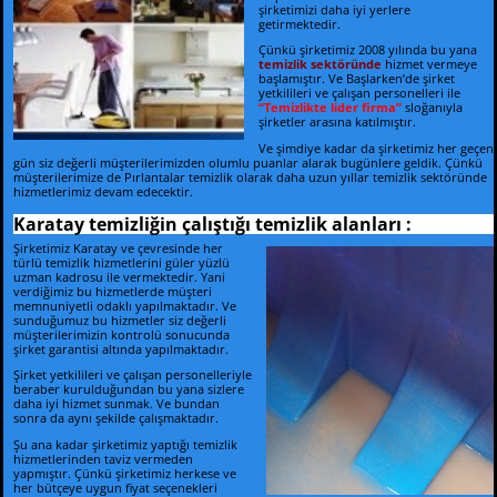
şirketimizi daha iyi yerlere
getirmektedir.
Çünkü şirketimiz 2008 yılında bu yana
temizlik sektöründe
hizmet vermeye
başlamıştır.
Ve Başlarken’de şirket
yetkilileri ve çalışan personelleri ile
“Temizlikte lider firma”
sloğanıyla
şirketler arasına katılmıştır.
Ve şimdiye kadar da şirketimiz her geçen
gün siz değerli müşterilerimizden olumlu puanlar alarak bugünlere geldik. Çünkü
m
üşterilerimize de Pırlantalar temizlik olarak daha uzun yıllar temizlik sektöründe
hizmetlerimiz devam edecektir.
Karatay temizliğin çalıştığı temizlik alanları :
Şirketimiz Karatay ve çevresinde her
türlü temizlik hizmetlerini güler yüzlü
uzman kadrosu ile vermektedir. Yani
verdiğimiz bu hizmetlerde müşteri
memnuniyetli odaklı yapılmaktadır. Ve
s
unduğumuz bu hizmetler siz değerli
müşterilerimizin kontrolü sonucunda
şirket garantisi altında yapılmaktadır.
Şirket yetkilileri ve çalışan personelleriyle
beraber kurulduğundan bu yana sizlere
daha iyi hizmet sunmak. Ve bundan
sonra da aynı şekilde çalışmaktadır.
Şu ana kadar şirketimiz yaptığı temizlik
hizmetlerinden taviz vermeden
yapmıştır.
Çünkü şirketimiz herkese ve
her bütçeye uygun fiyat seçenekleri